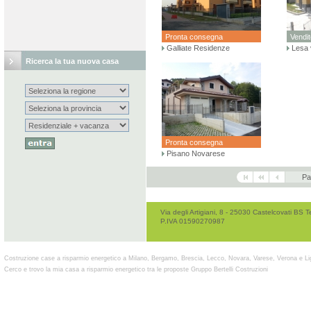
Pronta consegna
Vendit
Galliate Residenze
Lesa 
Ricerca la tua nuova casa
Pronta consegna
Pisano Novarese
Pa
Via degli Artigiani, 8 - 25030 Castelcovati B
P.IVA 01590270987
Costruzione case a risparmio energetico a Milano, Bergamo, Brescia, Lecco, Novara, Varese, Verona e Li
Cerco e trovo la mia casa a risparmio energetico tra le proposte Gruppo Bertelli Costruzioni