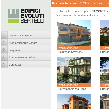
Ricerca la tua casa
» PIEMONTE » Novara - L
Risultati della tua ricerca per:
»
PIEMONTE
»
Clicca su una delle località sottoelencate per a
Proposte immobiliari
Aree edificabili in vendita
Pronta consegna
Pront
La qualità
Bellinzago Novarese
Borgo
Il risparmio energetico
Contattaci
Pronta consegna
Pront
Borgomanero Via Piana
Borgo