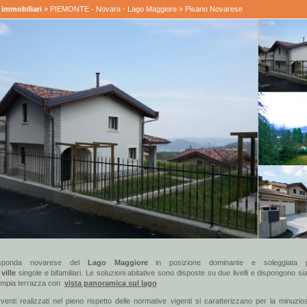
immobiliari
»
PIEMONTE - Novara - Lago Maggiore
» Pisano Novarese
 sponda novarese del
Lago Maggiore
in posizione dominante e soleggiata p
i
ville
singole e bifamiliari. Le soluzioni abitative sono disposte su due livelli e dispongono sia
ampia terrazza con
vista panoramica
sul lago
erventi realizzati nel pieno rispetto delle normative vigenti si caratterizzano per la minuzi