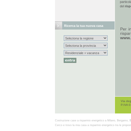
partico
del
ris
Ricerca la tua nuova casa
Per in
rispar
www.p
Via deg
P.IVA 
Costruzione case a risparmio energetico a Milano, Bergamo, B
Cerco e trovo la mia casa a risparmio energetico tra le propost