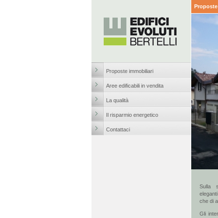
Proposte 
Proposte immobiliari
Aree edificabili in vendita
La qualità
Il risparmio energetico
Contattaci
Sulla
elegant
che di 
Gli int