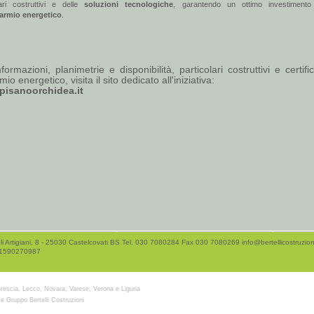
lari costruttivi e delle
soluzioni tecnologiche
, garantendo un ottimo investimento
parmio energetico
.
formazioni, planimetrie e disponibilità, particolari costruttivi e certifi
mio energetico, visita il sito dedicato all'iniziativa:
isanoorchidea.it
li Artigiani, 8 - 25030 Castelcovati BS Tel. 030 7080284 Fax 030 7080269
info@bertellicostruzioni
01590270987
rescia, Lecco, Novara, Varese, Verona e Liguria
e Gruppo Bertelli Costruzioni