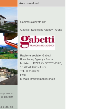
Area download
Commercializzata da:
Gabetti Franchising Agency - Arona
Ragione sociale:
Gabetti
Franchising Agency - Arona
Indirizzo:
P.ZZA XX SETTEMBRE,
10 28041 ARONA NO
Tel.:
0322/46699
Fax:
E-mail:
info@immobiliarona.it
roponiamo
 di giardino
osa cura dei