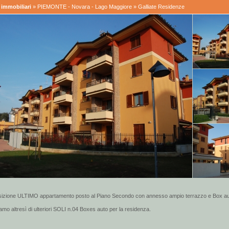
immobiliari
»
PIEMONTE - Novara - Lago Maggiore
» Galliate Residenze
sizione ULTIMO appartamento posto al Piano Secondo con annesso ampio terrazzo e Box au
mo altresì di ulteriori SOLI n.04 Boxes auto per la residenza.