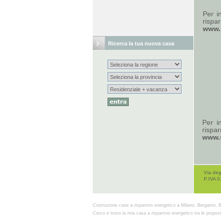
Per in
rispar
www.s
Ricerca la tua nuova casa
Per in
rispar
www.s
Via deg
P.IVA 
Costruzione case a risparmio energetico a Milano, Bergamo, B
Cerco e trovo la mia casa a risparmio energetico tra le propost