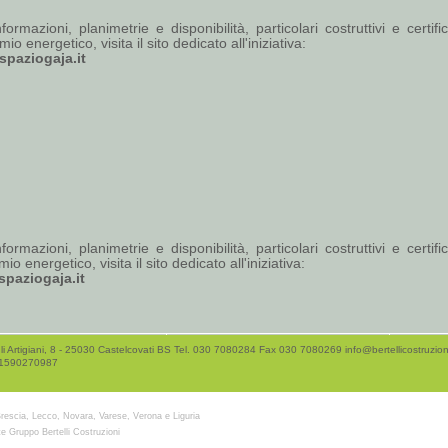
formazioni, planimetrie e disponibilità, particolari costruttivi e certifi
mio energetico, visita il sito dedicato all'iniziativa:
paziogaja.it
formazioni, planimetrie e disponibilità, particolari costruttivi e certifi
mio energetico, visita il sito dedicato all'iniziativa:
paziogaja.it
li Artigiani, 8 - 25030 Castelcovati BS Tel. 030 7080284 Fax 030 7080269
info@bertellicostruzioni
01590270987
rescia, Lecco, Novara, Varese, Verona e Liguria
e Gruppo Bertelli Costruzioni