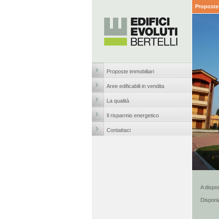
Proposte 
Proposte immobiliari
Aree edificabili in vendita
La qualità
Il risparmio energetico
Contattaci
A dispo
Disponia