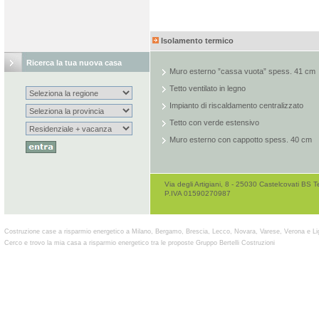
Isolamento termico
Ricerca la tua nuova casa
Muro esterno ”cassa vuota” spess. 41 cm
Tetto ventilato in legno
Impianto di riscaldamento centralizzato
Tetto con verde estensivo
Muro esterno con cappotto spess. 40 cm
Via degli Artigiani, 8 - 25030 Castelcovati B
P.IVA 01590270987
Costruzione case a risparmio energetico a Milano, Bergamo, Brescia, Lecco, Novara, Varese, Verona e Li
Cerco e trovo la mia casa a risparmio energetico tra le proposte Gruppo Bertelli Costruzioni