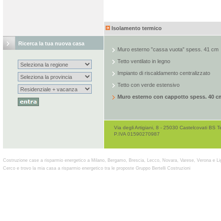
Isolamento termico
Ricerca la tua nuova casa
Muro esterno ”cassa vuota” spess. 41 cm
Tetto ventilato in legno
Impianto di riscaldamento centralizzato
Tetto con verde estensivo
Muro esterno con cappotto spess. 40 c
Via degli Artigiani, 8 - 25030 Castelcovati B
P.IVA 01590270987
Costruzione case a risparmio energetico a Milano, Bergamo, Brescia, Lecco, Novara, Varese, Verona e Li
Cerco e trovo la mia casa a risparmio energetico tra le proposte Gruppo Bertelli Costruzioni