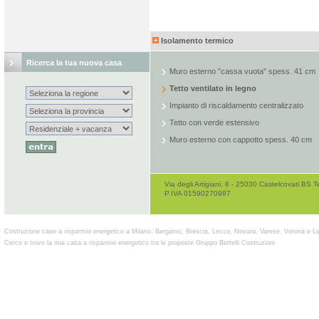
Isolamento termico
Ricerca la tua nuova casa
Muro esterno ”cassa vuota” spess. 41 cm
Tetto ventilato in legno
Impianto di riscaldamento centralizzato
Tetto con verde estensivo
Muro esterno con cappotto spess. 40 cm
Via degli Artigiani, 8 - 25030 Castelcovati B
P.IVA 01590270987
Costruzione case a risparmio energetico a Milano, Bergamo, Brescia, Lecco, Novara, Varese, Verona e Li
Cerco e trovo la mia casa a risparmio energetico tra le proposte Gruppo Bertelli Costruzioni