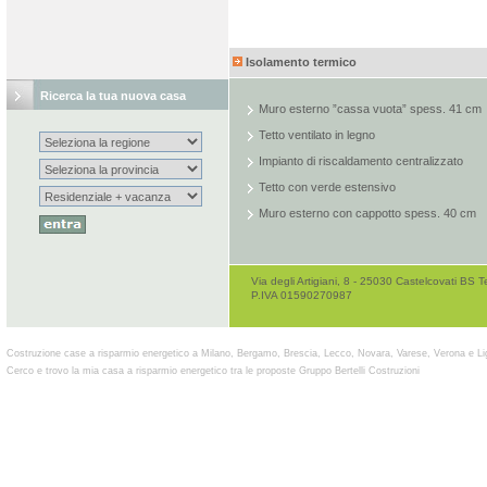
Isolamento termico
Ricerca la tua nuova casa
Muro esterno ”cassa vuota” spess. 41 cm
Tetto ventilato in legno
Impianto di riscaldamento centralizzato
Tetto con verde estensivo
Muro esterno con cappotto spess. 40 cm
Via degli Artigiani, 8 - 25030 Castelcovati B
P.IVA 01590270987
Costruzione case a risparmio energetico a Milano, Bergamo, Brescia, Lecco, Novara, Varese, Verona e Li
Cerco e trovo la mia casa a risparmio energetico tra le proposte Gruppo Bertelli Costruzioni